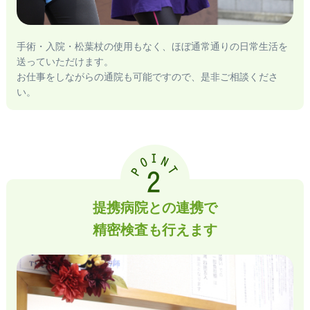
手術・入院・松葉杖の使用もなく、ほぼ通常通りの日常生活を
送っていただけます。
お仕事をしながらの通院も可能ですので、是非ご相談くださ
い。
I
O
N
T
P
2
提携病院との連携で
精密検査も行えます