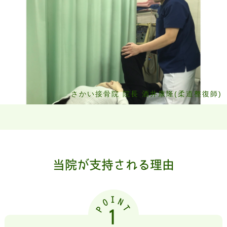
さかい接骨院 院長 酒井康隆(柔道整復師)
当院が支持される理由
I
O
N
T
P
1