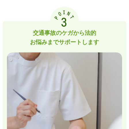
I
O
N
T
P
3
交通事故のケガから法的
お悩みまでサポートします