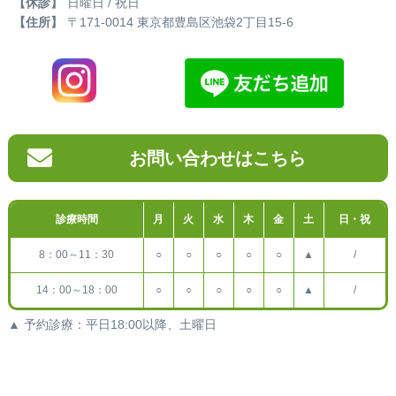
【休診】
日曜日 / 祝日
【住所】
〒171-0014 東京都豊島区池袋2丁目15-6
お問い合わせはこちら
診療時間
月
火
水
木
金
土
日・祝
8：00～11：30
○
○
○
○
○
▲
/
14：00～18：00
○
○
○
○
○
▲
/
▲ 予約診療：平日18:00以降、土曜日