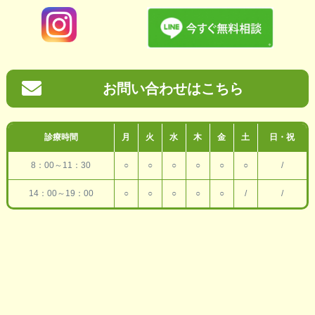
お問い合わせはこちら
診療時間
月
火
水
木
金
土
日・祝
8：00～11：30
○
○
○
○
○
○
/
14：00～19：00
○
○
○
○
○
/
/