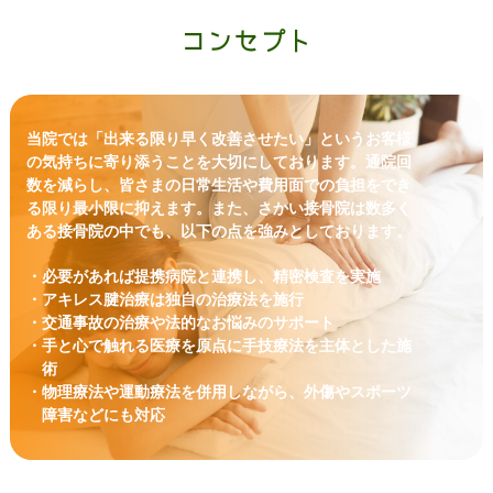
コンセプト
当院では「出来る限り早く改善させたい」というお客様
の気持ちに寄り添うことを大切にしております。通院回
数を減らし、皆さまの日常生活や費用面での負担をでき
る限り最小限に抑えます。また、さかい接骨院は数多く
ある接骨院の中でも、以下の点を強みとしております。
・必要があれば提携病院と連携し、精密検査を実施
・アキレス腱治療は独自の治療法を施行
・交通事故の治療や法的なお悩みのサポート
・手と心で触れる医療を原点に手技療法を主体とした施
術
・物理療法や運動療法を併用しながら、外傷やスポーツ
障害などにも対応