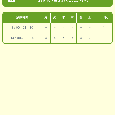
診療時間
月
火
水
木
金
土
日・祝
8：00～11：30
○
○
○
○
○
○
/
14：00～19：00
○
○
○
○
○
/
/