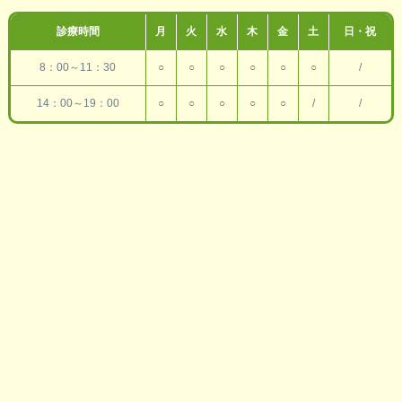
診療時間
月
火
水
木
金
土
日・祝
8：00～11：30
○
○
○
○
○
○
/
14：00～19：00
○
○
○
○
○
/
/