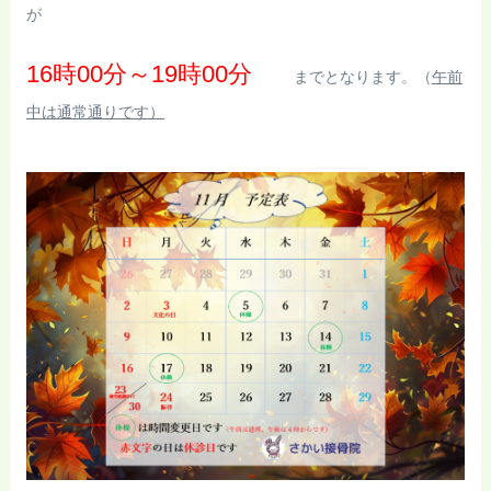
が
16時00分～19時00分
までとなります。（
午前
中は通常通りです
）