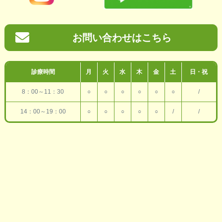
お問い合わせはこちら
診療時間
月
火
水
木
金
土
日・祝
8：00～11：30
○
○
○
○
○
○
/
14：00～19：00
○
○
○
○
○
/
/