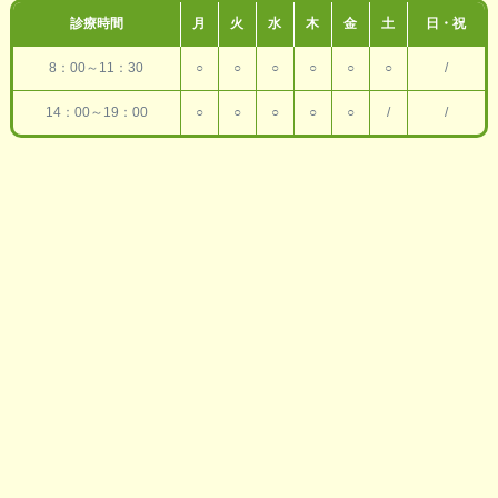
診療時間
月
火
水
木
金
土
日・祝
8：00～11：30
○
○
○
○
○
○
/
14：00～19：00
○
○
○
○
○
/
/